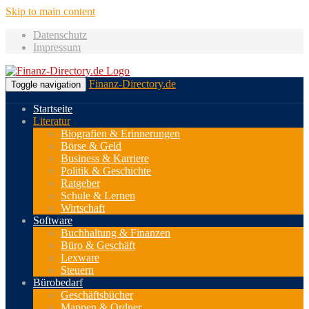
Skip to main content
Datenschutz
Impressum
Finanz-Directory.de
Toggle navigation
Startseite
Literatur
Biografien & Erinnerungen
Börse & Geld
Business & Karriere
Politik & Geschichte
Ratgeber
Schule & Lernen
Wirtschaft
Software
Buchhaltung & Finanzen
Büro & Geschäft
Lexware
Steuern
Bürobedarf
Geschäftsbücher
Mappen & Ordner