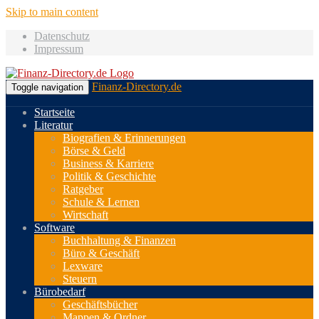
Skip to main content
Datenschutz
Impressum
Finanz-Directory.de
Toggle navigation
Startseite
Literatur
Biografien & Erinnerungen
Börse & Geld
Business & Karriere
Politik & Geschichte
Ratgeber
Schule & Lernen
Wirtschaft
Software
Buchhaltung & Finanzen
Büro & Geschäft
Lexware
Steuern
Bürobedarf
Geschäftsbücher
Mappen & Ordner