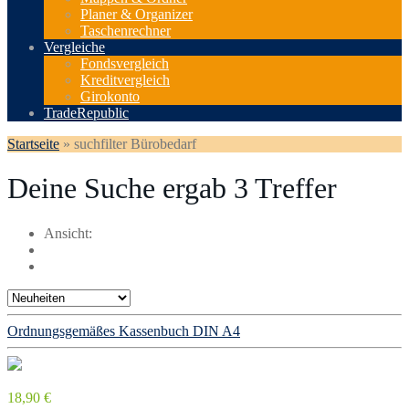
Planer & Organizer
Taschenrechner
Vergleiche
Fondsvergleich
Kreditvergleich
Girokonto
TradeRepublic
Startseite
»
suchfilter Bürobedarf
Deine Suche ergab
3
Treffer
Ansicht:
Ordnungsgemäßes Kassenbuch DIN A4
18,90 €