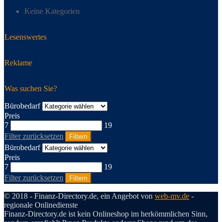
Keine Kategorien
Lesenswertes
Reklame
Was suchen Sie?
Bürobedarf
Preis
7
19
Filter zurücksetzen
Filtern
Bürobedarf
Preis
7
19
Filter zurücksetzen
Filtern
© 2018 - Finanz-Directory.de, ein Angebot von
web-mv.de
-
regionale Onlinedienste
Finanz-Directory.de ist kein Onlineshop im herkömmlichen Sinn,