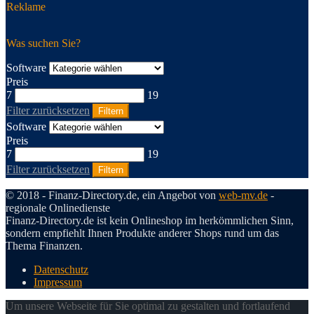
Reklame
Was suchen Sie?
Software
Preis
7
19
Filter zurücksetzen
Filtern
Software
Preis
7
19
Filter zurücksetzen
Filtern
© 2018 - Finanz-Directory.de, ein Angebot von
web-mv.de
-
regionale Onlinedienste
Finanz-Directory.de ist kein Onlineshop im herkömmlichen Sinn,
sondern empfiehlt Ihnen Produkte anderer Shops rund um das
Thema Finanzen.
Datenschutz
Impressum
Um unsere Webseite für Sie optimal zu gestalten und fortlaufend