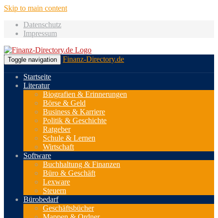
Skip to main content
Datenschutz
Impressum
Finanz-Directory.de
Toggle navigation
Startseite
Literatur
Biografien & Erinnerungen
Börse & Geld
Business & Karriere
Politik & Geschichte
Ratgeber
Schule & Lernen
Wirtschaft
Software
Buchhaltung & Finanzen
Büro & Geschäft
Lexware
Steuern
Bürobedarf
Geschäftsbücher
Mappen & Ordner