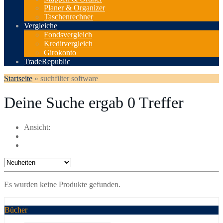
Planer & Organizer
Taschenrechner
Vergleiche
Fondsvergleich
Kreditvergleich
Girokonto
TradeRepublic
Startseite
»
suchfilter software
Deine Suche ergab
0
Treffer
Ansicht:
Es wurden keine Produkte gefunden.
Bücher