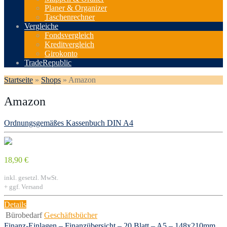
Planer & Organizer
Taschenrechner
Vergleiche
Fondsvergleich
Kreditvergleich
Girokonto
TradeRepublic
Startseite
»
Shops
»
Amazon
Amazon
Ordnungsgemäßes Kassenbuch DIN A4
18,90 €
inkl. gesetzl. MwSt.
+ ggf. Versand
Details
Bürobedarf
Geschäftsbücher
Finanz-Einlagen – Finanzübersicht – 20 Blatt – A5 – 148x210mm