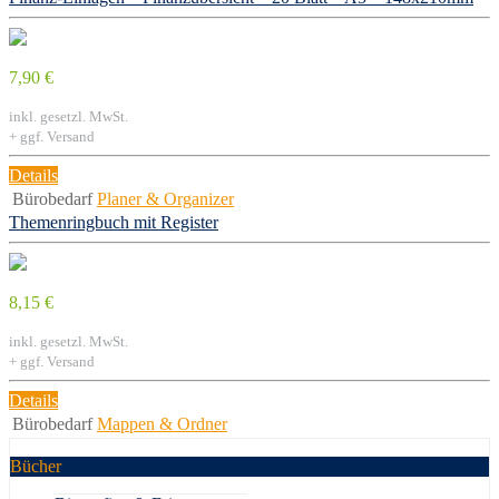
7,90 €
inkl. gesetzl. MwSt.
+ ggf. Versand
Details
Bürobedarf
Planer & Organizer
Themenringbuch mit Register
8,15 €
inkl. gesetzl. MwSt.
+ ggf. Versand
Details
Bürobedarf
Mappen & Ordner
Bücher