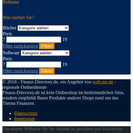
Reklame
Was suchen Sie?
Bücher
Preis
7
19
Filter zurücksetzen
Filtern
Software
Preis
7
19
Filter zurücksetzen
Filtern
© 2018 - Finanz-Directory.de, ein Angebot von
web-mv.de
-
regionale Onlinedienste
Finanz-Directory.de ist kein Onlineshop im herkömmlichen Sinn,
sondern empfiehlt Ihnen Produkte anderer Shops rund um das
Thema Finanzen.
Datenschutz
Impressum
Um unsere Webseite für Sie optimal zu gestalten und fortlaufend