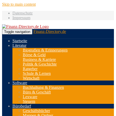
Skip to main content
Datenschutz
Impressum
Finanz-Directory.de
Toggle navigation
Startseite
Literatur
Biografien & Erinnerungen
Börse & Geld
Business & Karriere
Politik & Geschichte
Ratgeber
Schule & Lernen
Wirtschaft
Software
Buchhaltung & Finanzen
Büro & Geschäft
Lexware
Steuern
Bürobedarf
Geschäftsbücher
Mappen & Ordner